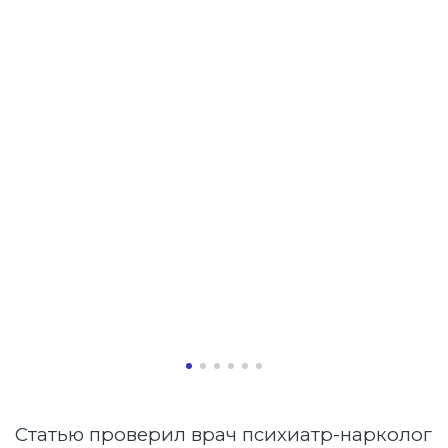
во
вн
Статью проверил врач психиатр-нарколог