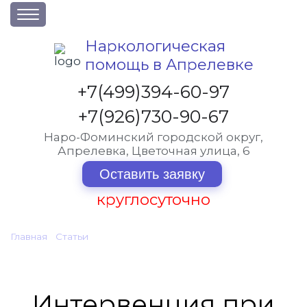
О клинике
Наркологическая
помощь в Апрелевке
Акции
Вакансии
+7(499)394-60-97
Лицензии
+7(926)730-90-67
Статьи
Наро-Фоминский городской округ,
Апрелевка, Цветочная улица, 6
Контакты
Оставить заявку
Услуги и стоимость
круглосуточно
Отзывы
Главная
•
Статьи
•
Интервенция при алкоголизме и наркомании в Апрелевке
Вопрос-ответ
Интервенция при