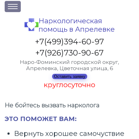
О клинике
Наркологическая
помощь в Апрелевке
Акции
Вакансии
+7(499)394-60-97
Лицензии
+7(926)730-90-67
Статьи
Наро-Фоминский городской округ,
Апрелевка, Цветочная улица, 6
Контакты
Оставить заявку
круглосуточно
Услуги и стоимость
Отзывы
Не бойтесь вызвать нарколога
Вопрос-ответ
ЭТО ПОМОЖЕТ ВАМ:
Вернуть хорошее самочуствие