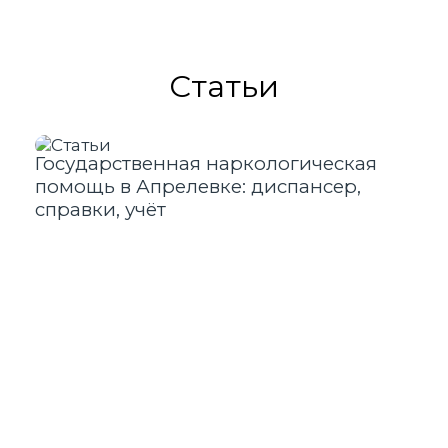
Статьи
Государственная наркологическая
27
помощь в Апрелевке: диспансер,
Ал
справки, учёт
В 
ст
па
по
Эт
эн
го