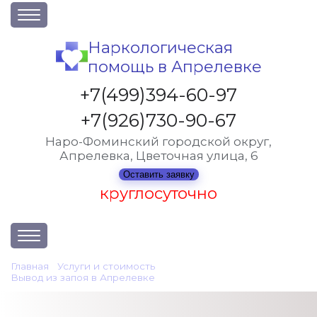
О клинике
Наркологическая
помощь в Апрелевке
Акции
Вакансии
+7(499)394-60-97
Лицензии
+7(926)730-90-67
Статьи
Наро-Фоминский городской округ,
Апрелевка, Цветочная улица, 6
Контакты
Оставить заявку
круглосуточно
Услуги и стоимость
Главная
•
Услуги и стоимость
•
Вывод из запоя в Апрелевке
•
Капельница от запоя
Отзывы
Вопрос-ответ