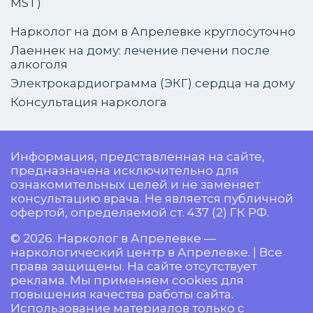
MST)
Нарколог на дом в Апрелевке круглосуточно
Лаеннек на дому: лечение печени после
алкоголя
Электрокардиограмма (ЭКГ) сердца на дому
Консультация нарколога
Информация, представленная на сайте,
предназначена исключительно для
ознакомительных целей и не заменяет
консультацию врача. Не является публичной
офертой, определяемой ст. 437 (2) ГК РФ.
© 2026. Нарколог в Апрелевке —
наркологический центр в Апрелевке. | Все
права защищены. На сайте отсутствует
реклама. Мы применяем cookies для
повышения качества работы сайта.
Использование материалов только с