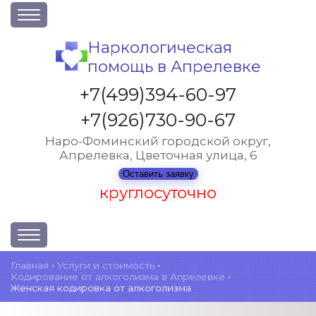
О клинике
Наркологическая
помощь в Апрелевке
Акции
Вакансии
+7(499)394-60-97
Лицензии
+7(926)730-90-67
Статьи
Наро-Фоминский городской округ,
Апрелевка, Цветочная улица, 6
Контакты
Оставить заявку
круглосуточно
Услуги и стоимость
Главная
•
Услуги и стоимость
•
Кодирование от алкоголизма в Апрелевке
•
Отзывы
Женская кодировка от алкоголизма
Вопрос-ответ