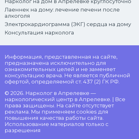
Нарколог на дом в Апрелевке круглосуточно
Лаеннек на дому: лечение печени после
алкоголя
Электрокардиограмма (ЭКГ) сердца на дому
Консультация нарколога
Информация, представленная на сайте,
предназначена исключительно для
ознакомительных целей и не заменяет
консультацию врача. Не является публичной
офертой, определяемой ст. 437 (2) ГК РФ.
© 2026. Нарколог в Апрелевке —
наркологический центр в Апрелевке. | Все
права защищены. На сайте отсутствует
реклама. Мы применяем cookies для
повышения качества работы сайта.
Использование материалов только с
разрешения