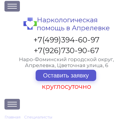
О клинике
Наркологическая
помощь в Апрелевке
Акции
Вакансии
+7(499)394-60-97
Лицензии
+7(926)730-90-67
Статьи
Наро-Фоминский городской округ,
Апрелевка, Цветочная улица, 6
Контакты
Оставить заявку
круглосуточно
Услуги и стоимость
Главная
•
Cпециалисты
•
Бакинов Александр Владимирович
Отзывы