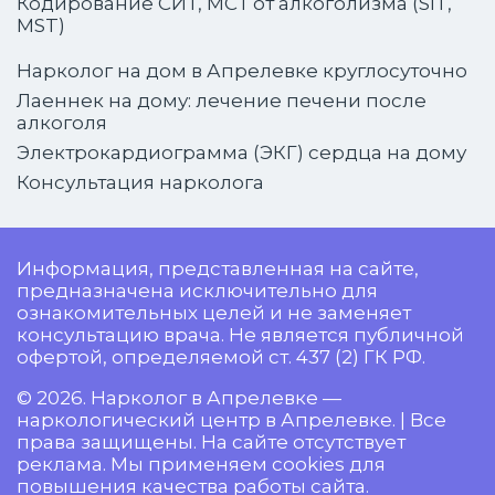
Кодирование СИТ, МСТ от алкоголизма (SIT,
MST)
Нарколог на дом в Апрелевке круглосуточно
Лаеннек на дому: лечение печени после
алкоголя
Электрокардиограмма (ЭКГ) сердца на дому
Консультация нарколога
Информация, представленная на сайте,
предназначена исключительно для
ознакомительных целей и не заменяет
консультацию врача. Не является публичной
офертой, определяемой ст. 437 (2) ГК РФ.
© 2026. Нарколог в Апрелевке —
наркологический центр в Апрелевке. | Все
права защищены. На сайте отсутствует
реклама. Мы применяем cookies для
повышения качества работы сайта.