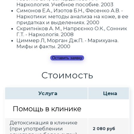
Наркология. Учебное пособие. 2003
Симонов Е.А., Изотов Б.Н., Фесенко А.В. -
Наркотики: методы анализа на коже, в ее
придатках и выделениях. 2000
Скрипніков А. М., Напрєєнко О.К., Сонник
Г.Т. - Наркологія. 2008
Циммер Л, Морган Дж.П. - Марихуана.
Мифы и факты. 2000
Оставить заявку
Стоимость
Услуга
Цена
Помощь в клинике
Детоксикация в клинике
(при употреблении
2 080 руб