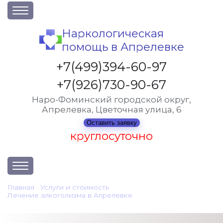
О клинике
Наркологическая
помощь в Апрелевке
Акции
Вакансии
+7(499)394-60-97
Лицензии
+7(926)730-90-67
Статьи
Наро-Фоминский городской округ,
Апрелевка, Цветочная улица, 6
Контакты
Оставить заявку
круглосуточно
Услуги и стоимость
Главная
•
Услуги и стоимость
•
Лечение алкоголизма в Апрелевке
•
Отзывы
Лечение хронического алкоголизма
Вопрос-ответ