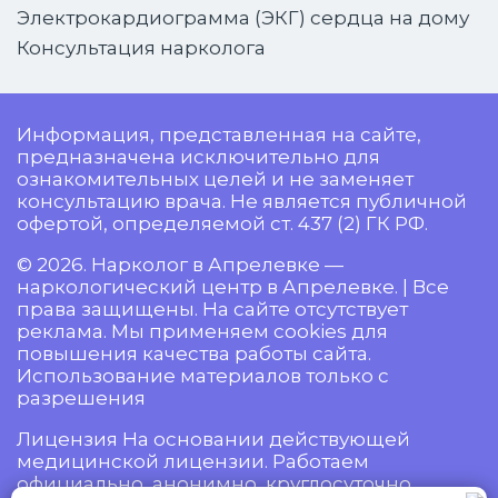
Электрокардиограмма (ЭКГ) сердца на дому
Консультация нарколога
Информация, представленная на сайте,
предназначена исключительно для
ознакомительных целей и не заменяет
консультацию врача. Не является публичной
офертой, определяемой ст. 437 (2) ГК РФ.
© 2026. Нарколог в Апрелевке —
наркологический центр в Апрелевке. | Все
права защищены. На сайте отсутствует
реклама. Мы применяем cookies для
повышения качества работы сайта.
Использование материалов только с
разрешения
Лицензия На основании действующей
медицинской лицензии. Работаем
официально, анонимно, круглосуточно.